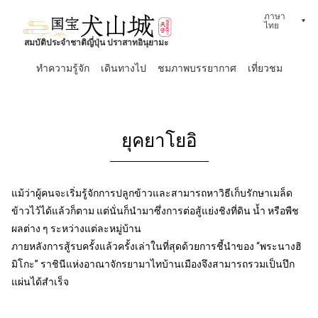
ภาษา
ไทย
สมบัติประจำชาติญี่ปุ่น ปราสาทอินุยามะ
ทำความรู้จัก
เดินทางไป
ชมภาพบรรยากาศ
เที่ยวชม
ยุคยาโยอิ
แม้ว่าผู้คนจะเริ่มรู้จักการปลูกข้าวและสามารถหาวิธีเก็บรักษาเมล็ด
ข้าวไว้ได้แล้วก็ตาม แต่นั่นก็นำมาซึ่งการต่อสู้แย่งชิงที่ดิน น้ำ หรือพืช
ผลต่าง ๆ ระหว่างแต่ละหมู่บ้าน
ภายหลังการสู้รบครั้งแล้วครั้งเล่าในที่สุดด้วยการชี้นำของ “พระนางฮิ
มิโกะ” ราชินีแห่งอาณาจักรยามาไทบ้านเมืองจึงสามารถรวมเป็นปึก
แผ่นได้สำเร็จ